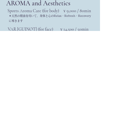
AROMA and Aesthetics
Sports Aroma Care (for body) ¥ 9,000 / 80min
＊天然の精油を用いて、身体と心のRelax・Refresh・Recovery
に導きます​
VAR [GUINOT] (for face) ¥ 14,500 / 50min
＊４回チケット（¥52,000)購入で１回の施術が¥13,000
＊フランスの老舗美容ブランドGUINOT社の美容機器を用いたフェ
イシャルトリートメントです
​＊アンチエイジングやリフトアップに効果をもたらしてくれます
Facial Treatment ¥ 7,700
＊ピーリング・ホワイトニング・アンチエイジング・リフトアップ・
保湿トリートメント​
NUTRITION
¥ 4,000 / 30min
栄養カウンセリング
＊管理栄養士による栄養カウンセリングです
＊目標・目的に向けてコントロールしていきます
＊トレーニングと組み合わせた数ヶ月間継続の栄養カウンセリングコ
ースも行なっております​
＊すべて税込料金です